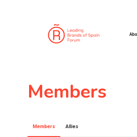
Skip
to
main
content
Abo
Members
Members
Allies