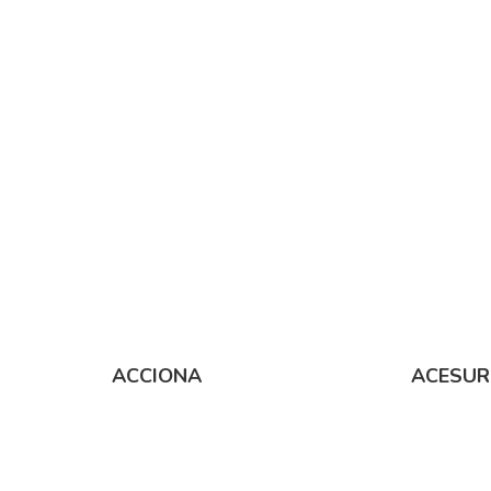
Hit enter to search or ESC to close
ACCIONA
ACESUR