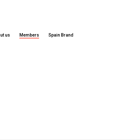
ut us
Members
Spain Brand